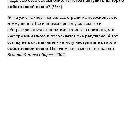
подальше своё самомнение. Ты готов
наступить на горло
собственной песне
? (
Реч
.)
⊝ На узле "Синор" появилась страничка новосибирских
коммунистов. Если неимоверным усилием воли
абстрагироваться от политики, то можно признать, что
информации много и пополняется она регулярно. А вот
ссылку не дам, извините - не могу
наступить на горло
собственной песне
. Впрочем, кто захочет, тот найдёт.
Вечерний Новосибирск, 2002
.