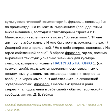
культурологический комментарий:
фразеол.
, являющийся
по происхождению крылатым выражением (прецедентным
высказыванием), восходит к стихотворным строкам В.В.
Маяковского из вступления в поэму "Во весь голос": "И мне
агитпроп в зубах навяз, / И мне бы строчить романсы на вас - /
Доходней оно и прелестней. / Но я себя смирял, становясь / На
горло собственной песне". В образе
фразеол.
горло
, помимо
выражения тех функционально значимых для культуры
смыслов, которые описаны в
НАСТУПАТЬ НА ГОРЛО
1. (
см.
комментарий), оказывается метонимически связанным с
пением, выступающим как метафора поэзии и творчества
вообще, а через компонент
собственная
- с личностной
"суверенностью".
фразеол.
в целом выступает в роли
стереотипа подавления в себе своей - обычно творческой -
свободы.
автор:
Д. Б. Гудков
Большой фразеологический словарь русского языка. — М.: АСТ-Пресс
.
Е.Н.
Телия
.
2006
.