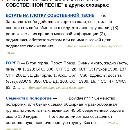
СОБСТВЕННОЙ ПЕСНЕ" в других словарях:
ВСТАТЬ НА ГЛОТКУ СОБСТВЕННОЙ ПЕСНЕ
— кто
Заставлять себя действовать против воли, сознательно
сдерживать себя. Имеется в виду, что лицо, группа лиц (Х),
реже какое л. из средств массовой информации (Z),
подчиняясь обстоятельствам или во имя высокой цели,
подавляет свои желания,… …
Фразеологический словарь русского
языка
ГОРЛО
— В три горла. Прост. Презр. Очень много, жадно (есть,
пить). Ф 1, 123; БТС, 308; СРГК 2, 28; КСРГО; Глухов 1988, 137;
СПП 2001, 31. До горла. 1. Арх., Орл., Сиб. Вдоволь, досыта
(есть). АОС 9, 350; СБО Д1, 100; СОГ 1989, 16; ФСС, 47; СФС,
63. 2.… …
Большой словарь русских поговорок
Семейство полорогие
— (Bovidae)** * * Семейство
полорогих, или бычьих самая обширная и разнообразная
группа парнокопытных, включает 45 50 современных родов и
около 130 видов. Полорогие животные составляют
естественную, ясно очерченную группу. Как ни… …
Жизнь
животных