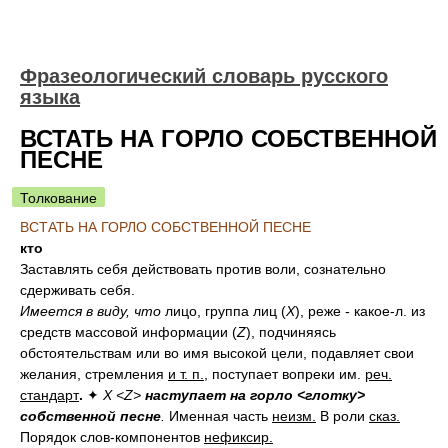
Фразеологический словарь русского
языка
ВСТАТЬ НА ГОРЛО СОБСТВЕННОЙ
ПЕСНЕ
Толкование
ВСТАТЬ НА ГОРЛО СОБСТВЕННОЙ ПЕСНЕ
кто
Заставлять себя действовать против воли, сознательно
сдерживать себя.
Имеется в виду, что
лицо, группа лиц (
Х
), реже - какое-л. из
средств массовой информации (
Z
), подчиняясь
обстоятельствам или во имя высокой цели, подавляет свои
желания, стремления
и т. п.
, поступает вопреки им.
реч.
стандарт
.
✦
X <Z>
наступает на горло <глотку>
собственной песне
.
Именная часть
неизм.
В роли
сказ.
Порядок слов-компонентов
нефиксир.