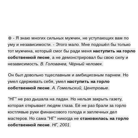
⊛ - Я знаю многих сильных мужчин, не уступающих вам по
уму и независимости. - Этого мало. Мне подошёл бы только
тот мужчина, который смог бы ради меня
наступить на горло
собственной песне
, а не демонстрировал бы свою силу и
независимость.
В. Головачев, Чёрный человек
.
Он был довольно тщеславным и амбициозным парнем. Но
умел сдерживать себя, умел
наступить на горло
собственной песне
.
А. Гомельский, Центровые
.
"НГ" не раз дышала на ладан. Но нельзя закрыть газету,
которая открывает людям глаза. Её не раз брали за горло
костлявые руки финансового голода и заплечных дел
мастеров. Но сама "НГ" никогда не
становилась на горло
собственной песне
.
НГ, 2001
.