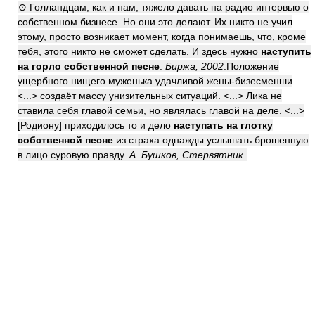
⊙ Голландцам, как и нам, тяжело давать на радио интервью о
собственном бизнесе. Но они это делают. Их никто не учил
этому, просто возникает момент, когда понимаешь, что, кроме
тебя, этого никто не сможет сделать. И здесь нужно
наступить
на горло собственной песне
.
Биржа, 2002
.Положение
ущербного нищего муженька удачливой жены-бизесменши
<...> создаёт массу унизительных ситуаций. <...> Лика не
ставила себя главой семьи, но являлась главой на деле. <...>
[Родиону] приходилось то и дело
наступать на глотку
собственной песне
из страха однажды услышать брошенную
в лицо суровую правду.
А. Бушков, Стервятник
.